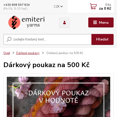
0
ks
+420 608 507 824
CZK
za
0 Kč
(Po-Pá, 9-15 hod.)
Menu
Hledat
Úvod
Dárkové poukazy
Dárkový poukaz na 500 Kč
Dárkový poukaz na 500 Kč