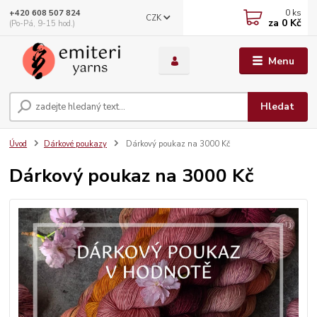
0
ks
+420 608 507 824
CZK
za
0 Kč
(Po-Pá, 9-15 hod.)
Menu
Hledat
Úvod
Dárkové poukazy
Dárkový poukaz na 3000 Kč
Dárkový poukaz na 3000 Kč