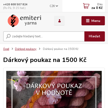
0
ks
+420 608 507 824
CZK
za
0 Kč
(Po-Pá, 9-15 hod.)
Menu
Hledat
Úvod
Dárkové poukazy
Dárkový poukaz na 1500 Kč
Dárkový poukaz na 1500 Kč