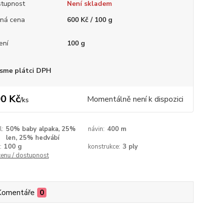
tupnost
Není skladem
ná cena
600 Kč / 100 g
ení
100 g
sme plátci DPH
0 Kč
Momentálně není k dispozici
/
ks
l:
50% baby alpaka, 25%
návin:
400 m
len, 25% hedvábí
:
100 g
konstrukce:
3 ply
cenu / dostupnost
Komentáře
0