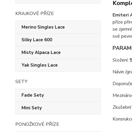
Komple
KRAJKOVÉ PŘÍZE
Emiteri 
příze při
Merino Singles Lace
se zjemní
své pevno
Silky Lace 600
PARAM
Misty Alpaca Lace
Složení:
Yak Singles Lace
Návin /g
SETY
Doporuče
Mezinárod
Fade Sety
Zkušební 
Mini Sety
Konsrukc
PONOŽKOVÉ PŘÍZE