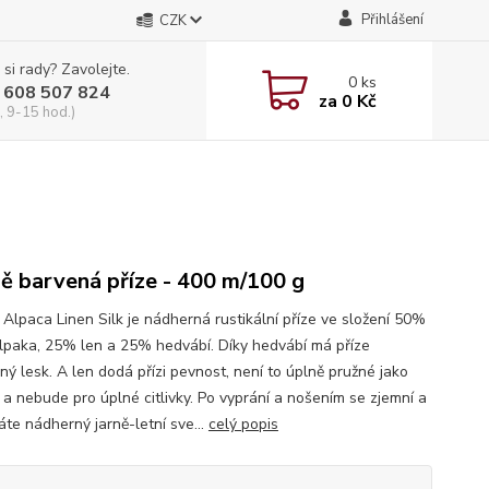
Přihlášení
CZK
 si rady? Zavolejte.
0
ks
 608 507 824
za
0 Kč
, 9-15 hod.)
ě barvená příze - 400 m/100 g
 Alpaca Linen Silk je nádherná rustikální příze ve složení 50%
lpaka, 25% len a 25% hedvábí. Díky hedvábí má příze
ný lesk. A len dodá přízi pevnost, není to úplně pružné jako
 a nebude pro úplné citlivky. Po vyprání a nošením se zjemní a
áte nádherný jarně-letní sve...
celý popis