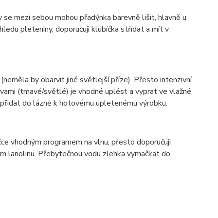
ky se mezi sebou mohou přadýnka barevně lišit, hlavně u
ledu pleteniny, doporučuji klubíčka střídat a mít v
(neměla by obarvit jiné světlejší příze). Přesto intenzivní
vami (tmavé/světlé) je vhodné uplést a vyprat ve vlažné
í přidat do lázně k hotovému upletenému výrobku.
ačce vhodným programem na vlnu, přesto doporučuji
hem lanolinu. Přebytečnou vodu zlehka vymačkat do