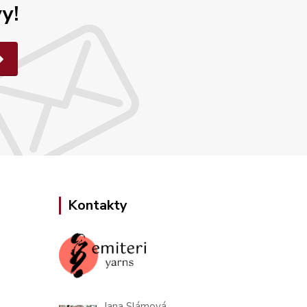
y!
Kontakty
Jana Slámová