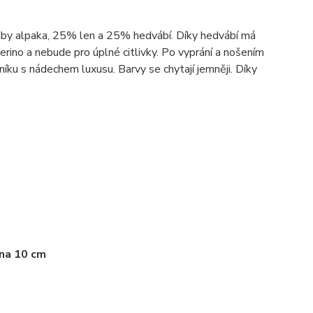
baby alpaka, 25% len a 25% hedvábí. Díky hedvábí má
merino a nebude pro úplné citlivky. Po vyprání a nošením
níku s nádechem luxusu. Barvy se chytají jemněji. Díky
 na 10 cm