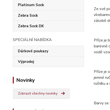
Platinum Sock
Ze své p
vícebarev
Zebra Sock
zásobě do
Zebra Sock DK
SPECIÁLNÍ NABÍDKA
Příze je 
barevné o
Dárkové poukazy
vodě vzor
Výprodej
Příze je
jemné ruč
Novinky
ručníku a
Zobrazit všechny novinky
Barvy se 