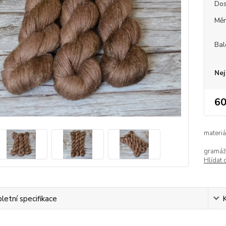
Dos
Měr
Bal
Nej
60
materiá
gramáž
Hlídat 
etní specifikace