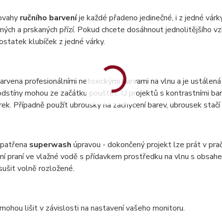
ovahy
ručního barvení
je každé přadeno jedinečné, i z jedné vár
ných a prskaných přízí. Pokud chcete dosáhnout jednolitějšího vzh
statek klubíček z jedné várky.
barvena profesionálními netoxickými barvami na vlnu a je ustálená 
dstíny mohou ze začátku pouštět. U projektů s kontrastními bar
ek. Případně použít ubrousky na zachycení barev, ubrousek stač
 opatřena
superwash
úpravou - dokončený projekt lze prát v pr
ní praní ve vlažné vodě s přídavkem prostředku na vlnu s obsa
 sušit volně rozložené.
mohou lišit v závislosti na nastavení vašeho monitoru.