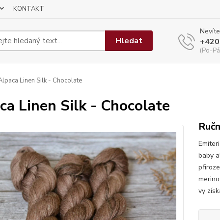
KONTAKT
Nevíte
Hledat
+420
(Po-Pá
lpaca Linen Silk - Chocolate
ca Linen Silk - Chocolate
Ručn
Emiteri
baby a
přiroze
merino
vy získ