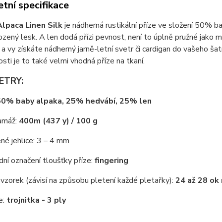
tní specifikace
Alpaca Linen Silk
je nádherná rustikální příze ve složení 50% 
rozený lesk. A len dodá přízi pevnost, není to úplně pružné jako 
 a vy získáte nádherný jarně-letní svetr či cardigan do vašeho šat
sti je to také velmi vhodná příze na tkaní.
ETRY:
50% baby alpaka, 25% hedvábí, 25% len
ramáž:
400m (437 y) / 100 g
né jehlice: 3 – 4 mm
ní označení tloušťky příze:
fingering
vzorek (závisí na způsobu pletení každé pletařky):
24 až 28 ok
e:
trojnitka - 3 ply