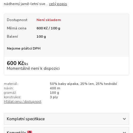
nádherný jarně-letní sve...
celý popis
Dostupnost
Není skladem
Měrná cena
600 Kč / 100 g
Balení
100 g
Nejsme plátci DPH
600 Kč
/
ks
Momentálně není k dispozici
materiál:
50% baby alpaka, 25% len, 25% hedvábí
návin:
400 m
gramáž:
100 g
konstrukce:
3 ply
Hlídat cenu / dostupnost
Kompletní specifikace