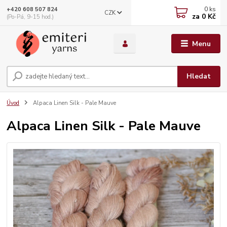
0
ks
+420 608 507 824
CZK
za
0 Kč
(Po-Pá, 9-15 hod.)
Menu
Hledat
Úvod
Alpaca Linen Silk - Pale Mauve
Alpaca Linen Silk - Pale Mauve