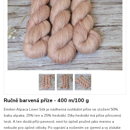
Ručně barvená příze - 400 m/100 g
Emiteri Alpaca Linen Silk je nádherná rustikální příze ve složení 50%
baby alpaka, 25% len a 25% hedvábí. Díky hedvábí má příze přirozený
lesk. A len dodá přízi pevnost, není to úplně pružné jako merino a
nebude pro úplné citlivky. Po vyprání a nošením se zjemní a vy získáte