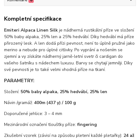
Komentáře
0
Kompletní specifikace
Emiteri Alpaca Linen Silk
je nádherná rustikální příze ve složení
50% baby alpaka, 25% len a 25% hedvábí. Díky hedvábí má příze
přirozený lesk. A len dodá přízi pevnost, není to úplně pružné jako
merino a nebude pro úplné citlivky. Po vyprání a nošením se
zjemní a vy získáte nádherný jarně-letní svetr či cardigan do
vašeho šatníku s nádechem luxusu. Barvy se chytají jemněji. Díky
své pevnosti je to také velmi vhodná příze na tkaní.
PARAMETRY:
Složení:
50% baby alpaka, 25% hedvábí, 25% len
Návin /gramáž:
400m (437 y) / 100 g
Doporučené jehlice: 3 – 4 mm
Mezinárodní označení tloušťky příze:
fingering
Zkušební vzorek (závisí na způsobu pletení každé pletařky):
24 až