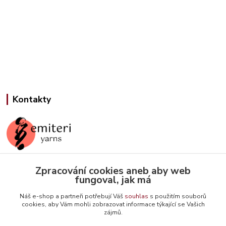
Kontakty
Zpracování cookies aneb aby web
Jana Slámová
fungoval, jak má
+420 608 507 824
(Po-Pá, 9-15 hod.)
Náš e-shop a partneři potřebují Váš
souhlas
s použitím souborů
cookies, aby Vám mohli zobrazovat informace týkající se Vašich
info@emiteriyarns.cz
zájmů.