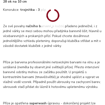
28 ok na 10 cm
Konsrukce:
trojnitka - 3 ply
Ze své povahy
ručního barvení
je každé přadeno jedinečné, i z
jedné várky se mezi sebou mohou přadýnka barevně lišit, hlavně u
vícebarevných a prskaných přízí. Pokud chcete dosáhnout
jednolitějšího vzhledu pleteniny, doporučuji klubíčka střídat a mít v
zásobě dostatek klubíček z jedné várky.
Příze je barvena profesionálními netoxickými barvami na vlnu a je
ustálená (neměla by obarvit jiné světlejší příze). Přesto intenzivní
barevné odstíny mohou ze začátku pouštět. U projektů s
kontrastními barvami (tmavé/světlé) je vhodné uplést a vyprat ve
vlažné vodě vzorek. Případně použít ubrousky na zachycení barev,
ubrousek stačí přidat do lázně k hotovému upletenému výrobku.
Příze je opatřena
superwash
úpravou - dokončený projekt lze