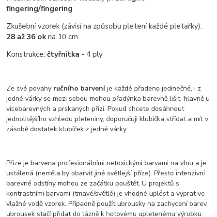
fingering/fingering
Zkušební vzorek (závisí na způsobu pletení každé pletařky):
28 až 36 ok
na 10 cm
Konstrukce:
čtyřnitka
- 4 ply
Ze své povahy
ručního barvení
je každé přadeno jedinečné, i z
jedné várky se mezi sebou mohou přadýnka barevně lišit, hlavně u
vícebarevných a prskaných přízí. Pokud chcete dosáhnout
jednolitějšího vzhledu pleteniny, doporučuji klubíčka střídat a mít v
zásobě dostatek klubíček z jedné várky.
Příze je barvena profesionálními netoxickými barvami na vlnu a je
ustálená (neměla by obarvit jiné světlejší příze). Přesto intenzivní
barevné odstíny mohou ze začátku pouštět. U projektů s
kontrastními barvami (tmavé/světlé) je vhodné uplést a vyprat ve
vlažné vodě vzorek. Případně použít ubrousky na zachycení barev,
ubrousek stačí přidat do lázně k hotovému upletenému výrobku.