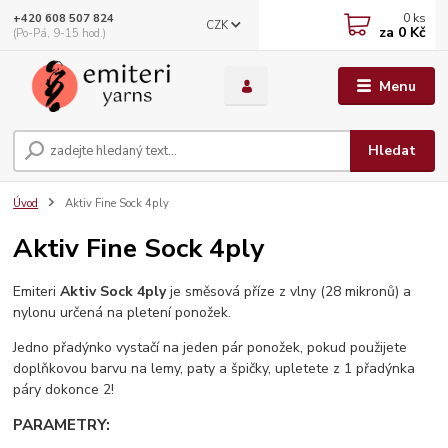
0
ks
+420 608 507 824
CZK
za
0 Kč
(Po-Pá, 9-15 hod.)
Menu
Hledat
Úvod
Aktiv Fine Sock 4ply
Aktiv Fine Sock 4ply
Emiteri
Aktiv Sock 4ply
je směsová příze z vlny (28 mikronů) a
nylonu určená na pletení ponožek.
Jedno přadýnko vystačí na jeden pár ponožek, pokud použijete
doplňkovou barvu na lemy, paty a špičky, upletete z 1 přadýnka
páry dokonce 2!
PARAMETRY: