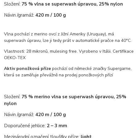
Složení:
75 % vlna se superwash úpravou, 25% nylon
Návin /gramáž:
420 m / 100 g
Vlna pochází z merino ovcí z Jižní Ameriky (Uruquay), má
superwash úpravu, lze ji tedy prát v automatické pračce na 40°C.
Vlastnosti: 28 mikronů, mulesing free. Vyrobeno v Itálii. Certifikace
OEKO-TEX
Aktiv ponožková příze
pochází od německé značky Supergarne,
která se zaměřuje převážně na prodej ponožkových přízí
Složení:
75 % merino vlna se superwash úpravou, 25%
nylon
Návin /gramáž:
420 m / 100 g
Doporučené jehlice:
2 – 3 mm
Mezinárodní označení tloušťky příze:
light